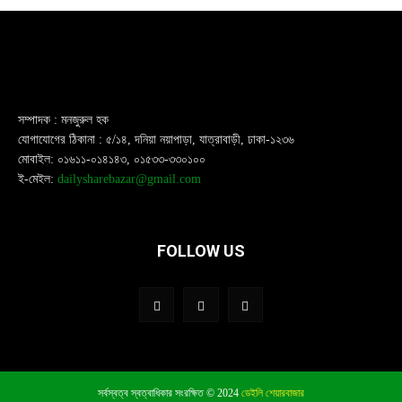
সম্পাদক : মনজুরুল হক
যোগাযোগের ঠিকানা : ৫/১৪, দনিয়া নয়াপাড়া, যাত্রাবাড়ী, ঢাকা-১২৩৬
মোবাইল: ০১৬১১-০১৪১৪৩, ০১৫৩৩-৩৩০১০০
ই-মেইল:
dailysharebazar@gmail.com
FOLLOW US
সর্বস্বত্ব স্বত্বাধিকার সংরক্ষিত © 2024
ডেইলি শেয়ারবাজার