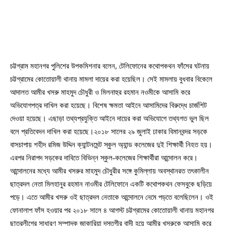
চট্টগ্রাম মহানগর পুলিশের উপকমিশনার বলেন, টেলিফোনের কথোপকথন ফাঁসের ঘটনায়
চট্টগ্রামের কোতোয়ালী থানায় মামলা দায়ের করা হয়েছিল। সেই মামলায় বুধবার বিকেলে
আদালত আমীর খসরু মাহমুদ চৌধুরী ও মিলনাহুর রহমান নওমীকে আসামি করে
অভিযোগপত্র দাখিল করা হয়েছে। বিশেষ ক্ষমতা আইনে আসামিদের বিরুদ্ধে চার্জশিট
দেওয়া হয়েছে। এছাড়া তথ্যপ্রযুক্তি আইনে দায়ের করা অভিযোগে তথ্যগত ভুল ছিল
বলে প্রতিবেদন দাখিল করা হয়েছে।২০১৮ সালের ২৯ জুলাই ঢাকার বিমানবন্দর সড়কে
বাসচাপায় শহীদ রমিজ উদ্দিন ক্যান্টনমেন্ট স্কুল অ্যান্ড কলেজের দুই শিক্ষার্থী নিহত হয়।
এরপর নিরাপদ সড়কের দাবিতে বিভিন্ন স্কুল-কলেজের শিক্ষার্থীরা আন্দোলন করে।
আন্দোলনের মধ্যে আমীর খসরুর মাহমুদ চৌধুরীর সঙ্গে কুমিল্লায় অবস্থানরত তৎকালীন
ছাত্রদল নেতা মিলহানুর রহমান নাওমীর টেলিফোনে একটি কথোপকথন ফেসবুকে ছড়িয়ে
পড়ে। এতে আমীর খসরু ওই ছাত্রদল নেতাকে আন্দোলনে নেমে পড়তে বলেছিলেন। ওই
ফোনালাপ ফাঁস হওয়ার পর ২০১৮ সালে ৪ আগস্ট চট্টগ্রামের কোতোয়ালী থানায় মহানগর
ছাত্রলীগের সাধারণ সম্পাদক জাকারিয়া দস্তগীর বাদী হয়ে আমীর খসরুকে আসামি করে