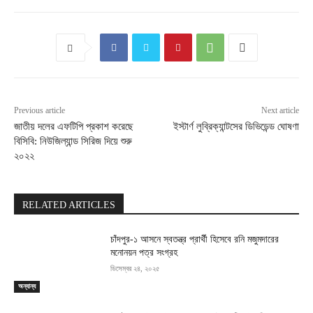
Previous article
Next article
জাতীয় দলের এফটিপি প্রকাশ করেছে
ইস্টার্ণ লুব্রিক্যান্টসের ডিভিডেন্ড ঘোষণা
বিসিবি: নিউজিল্যান্ড সিরিজ দিয়ে শুরু
২০২২
RELATED ARTICLES
চাঁদপুর-১ আসনে স্বতন্ত্র প্রার্থী হিসেবে রনি মজুমদারের
মনোনয়ন পত্র সংগ্রহ
ডিসেম্বর ২৪, ২০২৫
অন্যান্য