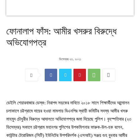
ফোনালাপ ফাঁস: আমীর খসরুর বিরুদ্ধে
অভিযোগপত্র
ডিসেম্বর ২৩, ২০২১
ডেইলি শেয়ারবাজার ডেস্ক: নিরাপদ সড়কের দাবিতে ২০১৮ সালে শিক্ষার্থীদের আন্দোলন
চলাকালে চট্টগ্রামে দায়ের হওয়া মামলায় বিএনপির স্থায়ী কমিটির সদস্য আমীর খসরু
মাহমুদ চৌধুরীর বিরুদ্ধে আদালতে অভিযোগপত্র জমা দিয়েছে পুলিশ। বৃহস্পতিবার (২৩
ডিসেম্বর) সকালে চট্টগ্রাম মহানগর পুলিশের উপকমিশনার ফারুক-উল-হক বলেন,
কাউন্টার টেরোরিজম (সিটি) ইউনিটের উপপরিদর্শক (এসআই) সঞ্জয় গুহ বুধবার আমীর