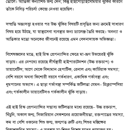
তোলে। আতিকা কন্যাশিশু জন্ম দেন; কিন্তু হাইপোগ্লাইসেমিয়ার ঝুঁকির কারণে
তাঁকে নিবিড় পরিচর্যা কেন্দ্রে নেওয়া হয়েছিল।
সম্প্রতি অন্তঃসত্ত্বা হওয়ার পর উচ্চ ঝুঁকির বিষয়টি প্রসূতির জন্য ক্রমেই সাধারণ
বিষয় হয়ে উঠছে, যা স্বাস্থ্যসেবা ব্যবস্থার জন্য চ্যালেঞ্জ তৈরি করছে। অনন্যা ও
আতিকার মতো অনেকের জীবনেই রয়েছে এমন বেদনাদায়ক অভিজ্ঞতা।
বিশেষজ্ঞদের মতে, হাই রিস্ক প্রেগন্যান্সির ক্ষেত্রে মা-ভ্রূণ উভয়েরই ঝুঁকি
বাড়ায়। এর নেপথ্যে রয়েছে দীর্ঘস্থায়ী হাইপারটেনশন (উচ্চ রক্তচাপ) ও
ডায়াবেটিস; আগে থেকে বিদ্যমান হেপাটিক, রেনাল এবং কার্ডিয়াক সমস্যা;
বেশি বয়সে অথবা কিশোরী বয়সে গর্ভধারণ, একাধিক গর্ভাবস্থা এবং
ধূমপানের অভ্যাস। এ ছাড়া গর্ভাবস্থা সম্পর্কিত জটিলতা যেমন– প্রিক্ল্যাম্পসিয়া
এবং গর্ভকালীন ডায়াবেটিসও গর্ভকালীন ঝুঁকি বাড়ায়।
এই হাই রিস্ক প্রেগন্যান্সির সম্ভাব্য জটিলতার মধ্যে রয়েছে– উচ্চ রক্তচাপ,
খিঁচুনি, অকাল জন্ম, সিজারিয়ান সেকশনের প্রয়োজনীয়তা, রক্তপাতের সমস্যা,
কম বা বেশি ওজনের শিশু জন্ম, জন্মগত ত্রুটি এবং শিশুর মস্তিষ্কের
বিকাশজনিত সমস্যা। এ অবস্থায় মা-শিশুর বিশেষ যত্নের প্রয়োজন হয়।