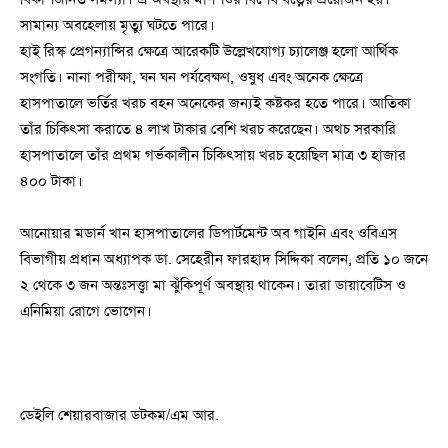
সামান্য অবহেলায় মৃত্যু ঘটতে পারে।
হাই রিস্ক প্রেগন্যান্সির ক্ষেত্রে আরেকটি উল্লেখযোগ্য চ্যালেঞ্জ হলো আর্থিক
সংগতি। নানা পরীক্ষা, ঘন ঘন পর্যবেক্ষণ, ওষুধ এবং অনেক ক্ষেত্রে
হাসপাতালে ভর্তির খরচ বহন অনেকের জন্যই কষ্টকর হতে পারে। আতিকা
তাঁর চিকিৎসা করাতে ৪ লাখ টাকার বেশি খরচ করেছেন। অথচ সরকারি
হাসপাতালে তাঁর প্রথম গর্ভকালীন চিকিৎসায় খরচ হয়েছিল মাত্র ৩ হাজার
৪০০ টাকা।
আনোয়ার মডার্ন খান হাসপাতালের ডিপার্টমেন্ট অব গাইনি এবং ওবিএস
বিভাগীয় প্রধান অধ্যাপক ডা. সেহেরীন ফারহাদ সিদ্দিকা বলেন, প্রতি ১০ জনে
২ থেকে ৩ জন অন্তঃসত্ত্বা মা ঝুঁকিপূর্ণ অবস্থায় থাকেন। তারা ডায়াবেটিস ও
এনিমিয়া রোগে ভোগেন।
ডেইলি শেয়ারবাজার ডটকম/এম আর.