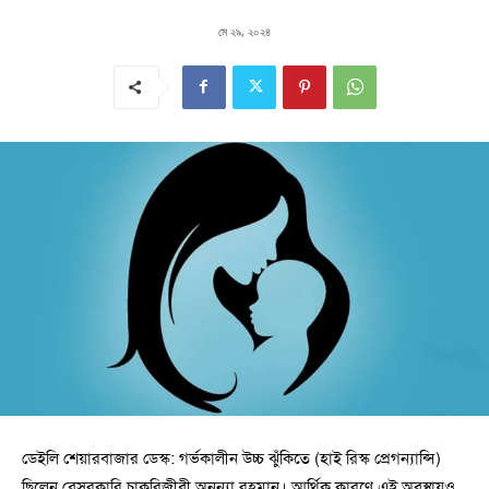
মে ২৯, ২০২৪
ডেইলি শেয়ারবাজার ডেস্ক: গর্ভকালীন উচ্চ ঝুঁকিতে (হাই রিস্ক প্রেগন্যান্সি)
ছিলেন বেসরকারি চাকরিজীবী অনন্যা রহমান। আর্থিক কারণে এই অবস্থায়ও