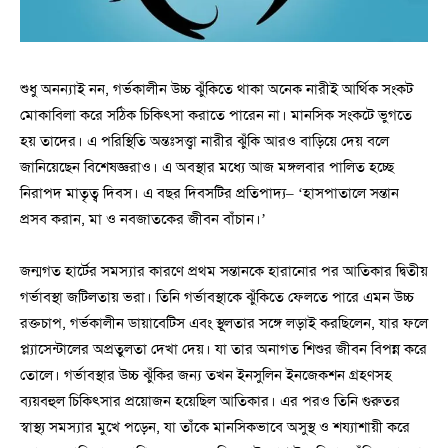
শুধু অনন্যাই নন, গর্ভকালীন উচ্চ ঝুঁকিতে থাকা অনেক নারীই আর্থিক সংকট
মোকাবিলা করে সঠিক চিকিৎসা করাতে পারেন না। মানসিক সংকটে ভুগতে
হয় তাদের। এ পরিস্থিতি অন্তঃসত্ত্বা নারীর ঝুঁকি আরও বাড়িয়ে দেয় বলে
জানিয়েছেন বিশেষজ্ঞরাও। এ অবস্থার মধ্যে আজ মঙ্গলবার পালিত হচ্ছে
নিরাপদ মাতৃত্ব দিবস। এ বছর দিবসটির প্রতিপাদ্য– ‘হাসপাতালে সন্তান
প্রসব করান, মা ও নবজাতকের জীবন বাঁচান।’
জন্মগত হার্টের সমস্যার কারণে প্রথম সন্তানকে হারানোর পর আতিকার দ্বিতীয়
গর্ভাবস্থা জটিলতায় ভরা। তিনি গর্ভাবস্থাকে ঝুঁকিতে ফেলতে পারে এমন উচ্চ
রক্তচাপ, গর্ভকালীন ডায়াবেটিস এবং স্থূলতার সঙ্গে লড়াই করছিলেন, যার ফলে
প্ল্যাসেন্টালের অপ্রতুলতা দেখা দেয়। যা তার অনাগত শিশুর জীবন বিপন্ন করে
তোলে। গর্ভাবস্থার উচ্চ ঝুঁকির জন্য তখন ইনসুলিন ইনজেকশন গ্রহণসহ
ব্যয়বহুল চিকিৎসার প্রয়োজন হয়েছিল আতিকার। এর পরও তিনি গুরুতর
স্বাস্থ্য সমস্যার মুখে পড়েন, যা তাঁকে মানসিকভাবে অসুস্থ ও শয্যাশায়ী করে