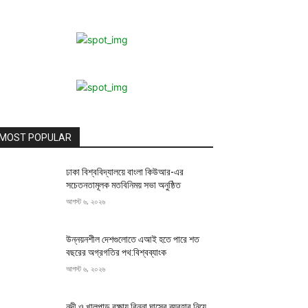
MOST POPULAR
ঢাকা বিশ্ববিদ্যালয়ে বাংলা কিউআর-এর
সচেতনতামূলক মতবিনিময় সভা অনুষ্ঠিত
আগস্ট ৬, ২০২৬
উন্নয়নশীল দেশগুলোতে এআই হতে পারে শত
বছরের অগ্রগতির পথ:বিশ্বব্যাংক
আগস্ট ৬, ২০২৬
নদী ও খালপাড় রক্ষায় বিন্না ঘাসের ব্যবহার নিয়ে