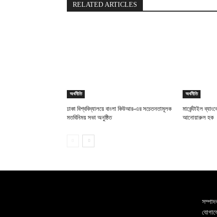
RELATED ARTICLES
অর্থনীতি
অর্থনীতি
ঢাকা বিশ্ববিদ্যালয়ে বাংলা কিউআর-এর সচেতনতামূলক
মার্কেন্টাইল ব্যাং
মতবিনিময় সভা অনুষ্ঠিত
আনোয়ারুল হক
সম্পাদ
যোগাযো