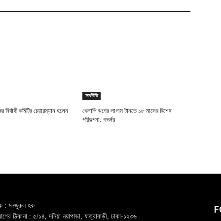
অর্থনীতি
কের নির্বাহী কমিটির চেয়ারম্যান হলেন
খেলাপি ঋণের লাগাম টানতে ১৮ মাসের বিশেষ
পরিকল্পনা: গভর্নর
ক : মনজুরুল হক
F
গের ঠিকানা : ৫/১৪, দনিয়া নয়াপাড়া, যাত্রাবাড়ী, ঢাকা-১২৩৬