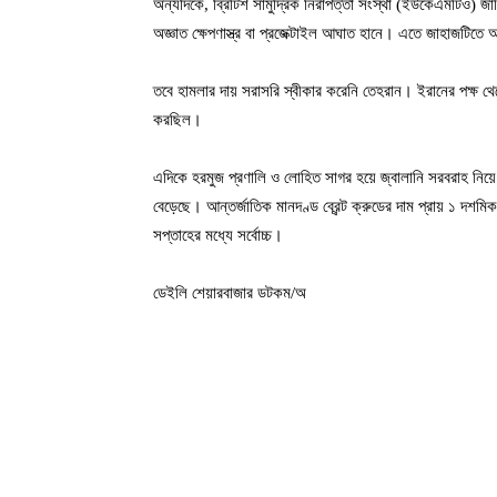
অন্যদিকে, ব্রিটিশ সামুদ্রিক নিরাপত্তা সংস্থা (ইউকেএমটিও) জা
অজ্ঞাত ক্ষেপণাস্ত্র বা প্রজেক্টাইল আঘাত হানে। এতে জাহাজটিত
তবে হামলার দায় সরাসরি স্বীকার করেনি তেহরান। ইরানের পক্ষ 
করছিল।
এদিকে হরমুজ প্রণালি ও লোহিত সাগর হয়ে জ্বালানি সরবরাহ নিয়ে
বেড়েছে। আন্তর্জাতিক মানদণ্ড ব্রেন্ট ক্রুডের দাম প্রায় ১ দশমি
সপ্তাহের মধ্যে সর্বোচ্চ।
ডেইলি শেয়ারবাজার ডটকম/অ