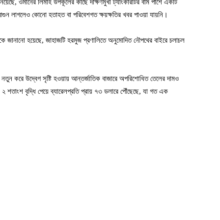
নিয়েছে, ওমানের লিমাহ উপকূলের কাছে দক্ষিণমুখী ট্যাংকারটির বাম পাশে একটি
ে আগুন লাগলেও কোনো হতাহত বা পরিবেশগত ক্ষয়ক্ষতির খবর পাওয়া যায়নি।
থেকে জানানো হয়েছে, জাহাজটি হরমুজ প্রণালিতে অনুমোদিত নৌপথের বাইরে চলাচল
 নতুন করে উদ্বেগ সৃষ্টি হওয়ায় আন্তর্জাতিক বাজারে অপরিশোধিত তেলের দামও
ক ২ শতাংশ বৃদ্ধি পেয়ে ব্যারেলপ্রতি প্রায় ৭৩ ডলারে পৌঁছেছে, যা গত এক