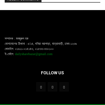
সম্পাদক : মনজুরুল হক
যোগাযোগের ঠিকানা : ৫/১৪, দনিয়া নয়াপাড়া, যাত্রাবাড়ী, ঢাকা-১২৩৬
মোবাইল: ০১৬১১-০১৪১৪৩, ০১৫৩৩-৩৩০১০০
ই-মেইল:
dailysharebazar@gmail.com
FOLLOW US