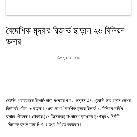
বৈদেশিক মুদ্রার রিজার্ভ ছাড়াল ২৬ বিলিয়ন
ডলার
ডিসেম্বর ৩০, ২০২৪
ডেইলি শেয়ারবাজার রিপোর্ট: দাতা সংস্থার ঋণ ও অনুদান এবং প্রবাসী আয় বাড়ায় দেশের
রিজার্ভের পরিমাণও বাড়ছে। এতে দেশের বৈদেশিক মুদ্রার রিজার্ভ ২৬ বিলিয়ন মার্কিন
ডলারে পৌঁছেছে। রোববার (২৯ ডিসেম্বর) বাংলাদেশ ব্যাংকের মুখপাত্র ও নির্বাহী
পরিচালক হুসনে আরা শিখা এ তথ‌্য নি‌শ্চিত করেছেন।