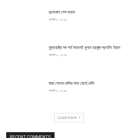
দুঃসংবাদ পেল ভারত
আগস্ট ৮, ২০২৬
যুক্তরাষ্ট্র সব শর্ত মানলেই খুলবে হরমুজ প্রণালি: ইরান
আগস্ট ৮, ২০২৬
মারা গেলেন মেসির বাবা হোর্হে মেসি
আগস্ট ৮, ২০২৬
Load more
RECENT COMMENTS