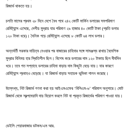
রিজার্ভ থাকতে হয়।
চলতি মাসের প্রথম ২৮ দিনে দেশে বৈধ পথে ২৪২ কোটি মার্কিন ডলারের সমপ‌রিমাণ
রেমিট্যান্স এসেছে, দেশীয় মুদ্রায় যার পরিমাণ ২৯ হাজার ৪০ কোটি টাকা (প্রতি ডলার
১২০ টাকা ধরে)। দৈনিক গড়ে রেমিট্যান্স এসেছে ৮ কোটি ৬৪ লাখ ডলার।
অন্তর্বর্তী সরকার দায়িত্ব নেওয়ার পর বাজারের চাহিদার সঙ্গে সামঞ্জস্য রাখায় বৈদেশিক
মুদ্রার বিনিময় হার স্থিতিশীল ছিল। বিশেষ করে ডলারের দাম ১২০ টাকায় ছিল দীর্ঘদিন
ধরে। তবে গত সপ্তাহে ডলারের চা‌হিদা বাড়ায় দাম কিছুটা বেড়ে যায়। যার কারণে
রে‌মিট‌্যান্স প্রবাহও বেড়েছে। যা রিজার্ভ বাড়ায় সহায়ক ভূমিকা পালন করেছে।
উল্লেখ্য, নিট রিজার্ভ গণনা করা হয় আইএমএফের ‘বিপিএম-৬’ পরিমাপ অনুসারে। মোট
রিজার্ভ থেকে স্বল্পমেয়াদি দায় বিয়োগ করলে নিট বা প্রকৃত রিজার্ভের পরিমাণ পাওয়া যায়।
ডেইলি শেয়ারবাজার ডটকম/এম আর.