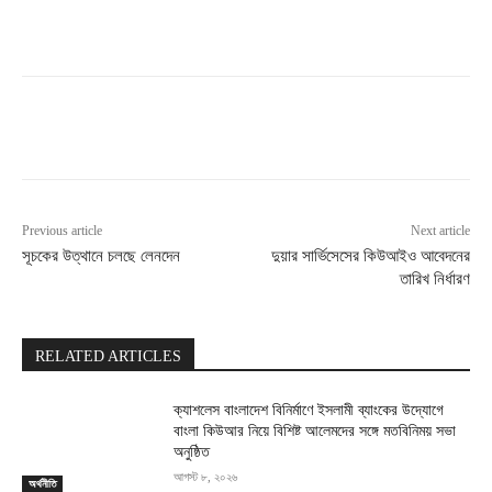
Previous article
Next article
সূচকের উত্থানে চলছে লেনদেন
দুয়ার সার্ভিসেসের কিউআইও আবেদনের
তারিখ নির্ধারণ
RELATED ARTICLES
ক্যাশলেস বাংলাদেশ বিনির্মাণে ইসলামী ব্যাংকের উদ্যোগে
বাংলা কিউআর নিয়ে বিশিষ্ট আলেমদের সঙ্গে মতবিনিময় সভা
অনুষ্ঠিত
আগস্ট ৮, ২০২৬
অর্থনীতি