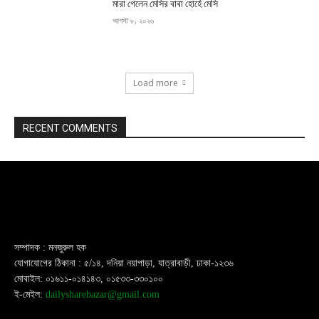
মারা গেলেন মেসির বাবা হোর্হে মেসি
আগস্ট ৮, ২০২৬
Load more
RECENT COMMENTS
সম্পাদক : মনজুরুল হক
যোগাযোগের ঠিকানা : ৫/১৪, দনিয়া নয়াপাড়া, যাত্রাবাড়ী, ঢাকা-১২৩৬
মোবাইল: ০১৬১১-০১৪১৪৩, ০১৫৩৩-৩৩০১০০
ই-মেইল:
dailysharebazar@gmail.com