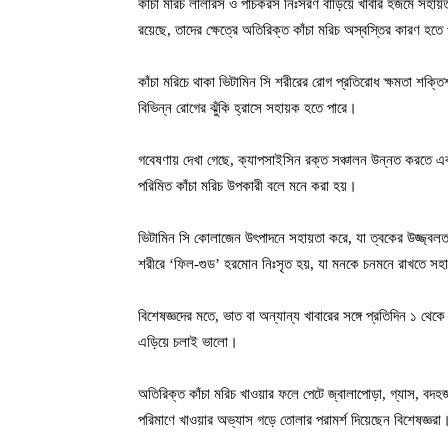
কাঁচা মরিচ লালারস ও পাচকরস নিঃসরণ বাড়িয়ে খাবার হজমে সহায়ত
রয়েছে, তাদের ক্ষেত্রে অতিরিক্ত কাঁচা মরিচ অস্বস্তির কারণ হতে
কাঁচা মরিচে থাকা ভিটামিন সি শরীরের রোগ প্রতিরোধ ক্ষমতা শক্তি
বিভিন্ন রোগের ঝুঁকি হ্রাসে সহায়ক হতে পারে।
গবেষণায় দেখা গেছে, ক্যাপসাইসিন রক্ত সঞ্চালন উন্নত করতে এবং ক
পরিমিত কাঁচা মরিচ উপকারী বলে মনে করা হয়।
ভিটামিন সি কোলাজেন উৎপাদনে সহায়তা করে, যা ত্বকের উজ্জ্বলত
শরীরে ‘ফিল-গুড’ হরমোন নিঃসৃত হয়, যা মনকে চনমনে রাখতে সহ
বিশেষজ্ঞদের মতে, ভাত বা অন্যান্য খাবারের সঙ্গে প্রতিদিন ১ থেকে
এড়িয়ে চলাই ভালো।
অতিরিক্ত কাঁচা মরিচ খাওয়ার ফলে পেটে জ্বালাপোড়া, গ্যাস, বদহ
পরিমাণে খাওয়ার অভ্যাস গড়ে তোলার পরামর্শ দিয়েছেন বিশেষজ্ঞরা