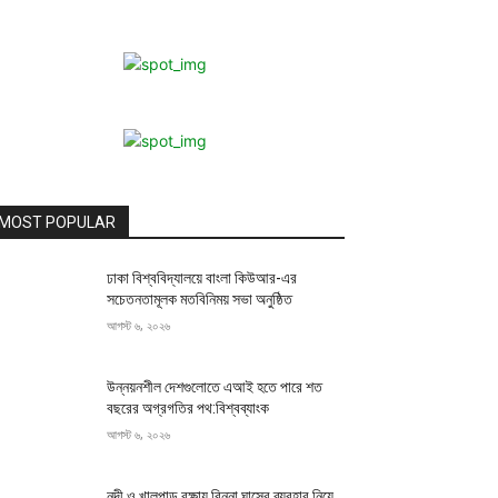
MOST POPULAR
ঢাকা বিশ্ববিদ্যালয়ে বাংলা কিউআর-এর
সচেতনতামূলক মতবিনিময় সভা অনুষ্ঠিত
আগস্ট ৬, ২০২৬
উন্নয়নশীল দেশগুলোতে এআই হতে পারে শত
বছরের অগ্রগতির পথ:বিশ্বব্যাংক
আগস্ট ৬, ২০২৬
নদী ও খালপাড় রক্ষায় বিন্না ঘাসের ব্যবহার নিয়ে