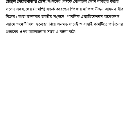
ডেইলি শেয়ারবাজার ডেস্ক:
সংসদের বৈঠকে মোবাইল ফোন ব্যবহার করায়
সংসদ সদস্যদের (এমপি) সতর্ক করেছেন স্পিকার হাফিজ উদ্দিন আহমদ বীর
বিক্রম। আজ মঙ্গলবার জাতীয় সংসদে ‘পাবলিক এক্সামিনেশনস অফেন্সেস
অ্যামেন্ডমেন্ট বিল, ২০২৬’ নিয়ে জনমত যাচাই ও বাছাই কমিটিতে পাঠানোর
প্রস্তাবের ওপর আলোচনার সময় এ ঘটনা ঘটে।