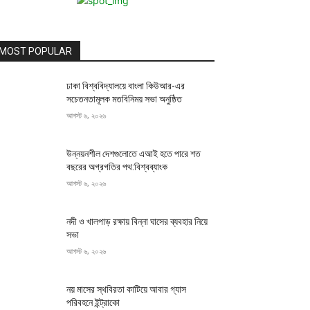
MOST POPULAR
ঢাকা বিশ্ববিদ্যালয়ে বাংলা কিউআর-এর
সচেতনতামূলক মতবিনিময় সভা অনুষ্ঠিত
আগস্ট ৬, ২০২৬
উন্নয়নশীল দেশগুলোতে এআই হতে পারে শত
বছরের অগ্রগতির পথ:বিশ্বব্যাংক
আগস্ট ৬, ২০২৬
নদী ও খালপাড় রক্ষায় বিন্না ঘাসের ব্যবহার নিয়ে
সভা
আগস্ট ৬, ২০২৬
নয় মাসের স্থবিরতা কাটিয়ে আবার গ্যাস
পরিবহনে ইন্ট্রাকো