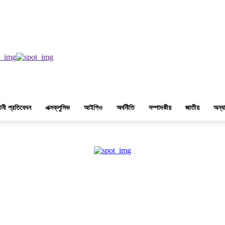
শুক্রবার, ২৩শে শ্রাবণ, ১৪৩৩ বঙ্গাব্দ, ৭ই আগস্ট, ২০২৬ খ্রিস্টাব্দ
ানী প্রতিবেদন
এক্সক্লুসিভ
আইপিও
অর্থনীতি
সম্পাদকীয়
জাতীয়
অন্যা