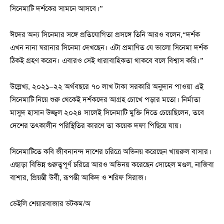
সিনেমাটি দর্শকের সামনে আসবে।”
ঈদের অন্য সিনেমার সঙ্গে প্রতিযোগিতা প্রসঙ্গে তিনি আরও বলেন,“দর্শক
এখন নানা ঘরানার সিনেমা দেখছেন। এটা প্রমাণিত যে ভালো সিনেমা দর্শক
ঠিকই গ্রহণ করেন। এবারও সেই ধারাবাহিকতা থাকবে বলে বিশ্বাস করি।”
উল্লেখ্য, ২০২১–২২ অর্থবছরে ৭০ লাখ টাকা সরকারি অনুদান পাওয়া এই
সিনেমাটি নিয়ে শুরু থেকেই দর্শকদের আগ্রহ চোখে পড়ার মতো। নির্মাতা
মাসুদ হাসান উজ্জ্বল ২০২৪ সালেই সিনেমাটি মুক্তি দিতে চেয়েছিলেন, তবে
দেশের তৎকালীন পরিস্থিতির কারণে তা কয়েক দফা পিছিয়ে যায়।
সিনেমাটিতে কবি জীবনানন্দ দাশের চরিত্রে অভিনয় করেছেন খায়রুল বাসার।
এছাড়া বিভিন্ন গুরুত্বপূর্ণ চরিত্রে আরও অভিনয় করেছেন সোহেল মণ্ডল, নাজিবা
বাশার, প্রিয়ন্তী উর্বী, রূপন্তী আকিদ ও শরিফ সিরাজ।
ডেইলি শেয়ারবাজার ডটকম/অ