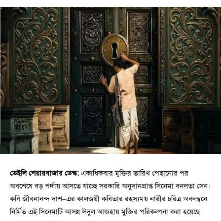
ডেইলি শেয়ারবাজার ডেস্ক:
একাধিকবার মুক্তির তারিখ পেছানোর পর
অবশেষে বড় পর্দায় আসতে যাচ্ছে সরকারি অনুদানপ্রাপ্ত সিনেমা বনলতা সেন।
কবি জীবনানন্দ দাশ–এর কালজয়ী কবিতার রহস্যময় নারীর চরিত্র অবলম্বনে
নির্মিত এই সিনেমাটি আসন্ন ঈদুল আজহায় মুক্তির পরিকল্পনা করা হয়েছে।