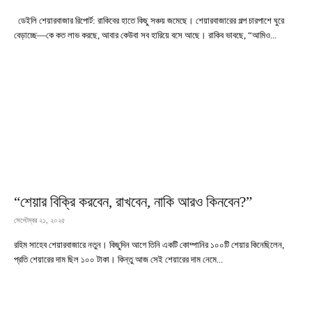
ডেইলি শেয়ারবাজার রিপোর্ট: রাকিবের হাতে কিছু সঞ্চয় জমেছে। শেয়ারবাজারের গল্প চারপাশে ঘুরে
বেড়াচ্ছে—কে কত লাভ করছে, আবার কেউবা সব হারিয়ে বসে আছে। রাকিব ভাবছে, “আমিও...
“শেয়ার বিক্রি করবেন, রাখবেন, নাকি আরও কিনবেন?”
সেপ্টেম্বর ২১, ২০২৫
রহিম সাহেব শেয়ারবাজারে নতুন। কিছুদিন আগে তিনি একটি কোম্পানির ১০০টি শেয়ার কিনেছিলেন,
প্রতি শেয়ারের দাম ছিল ১০০ টাকা। কিন্তু আজ সেই শেয়ারের দাম নেমে...