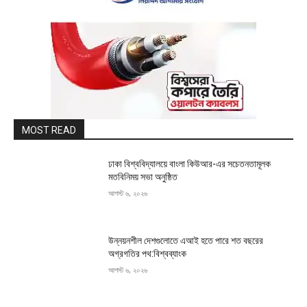
MOST READ
ঢাকা বিশ্ববিদ্যালয়ে বাংলা কিউআর-এর সচেতনতামূলক
মতবিনিময় সভা অনুষ্ঠিত
আগস্ট ৬, ২০২৬
উন্নয়নশীল দেশগুলোতে এআই হতে পারে শত বছরের
অগ্রগতির পথ:বিশ্বব্যাংক
আগস্ট ৬, ২০২৬