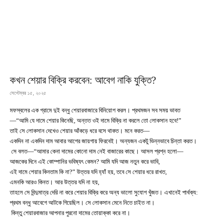
কখন শেয়ার বিক্রি করবেন: আবেগ নাকি যুক্তি?
সেপ্টেম্বর ১৫, ২০২৫
মফস্বলের এক গ্রামে দুই বন্ধু শেয়ারবাজারে বিনিয়োগ করল। প্রথমজন সব সময় ভাবত
—“আমি যে দামে শেয়ার কিনেছি, অন্তত ওই দামে বিক্রি না করলে তো লোকসান হবে!”
তাই সে লোকসান দেখেও শেয়ার আঁকড়ে ধরে বসে থাকত। মনে করত—
একদিন না একদিন দাম আবার আগের জায়গায় ফিরবেই। অন্যজন একটু ভিন্নভাবে চিন্তা করত।
সে বলত—“আমার কেনা দামের কোনো দাম নেই বাজারের কাছে। আসল প্রশ্ন হলো—
আজকের দিনে এই কোম্পানির ভবিষ্যৎ কেমন? আমি যদি আজ নতুন করে ভাবি,
এই দামে শেয়ার কিনতাম কি না?” উত্তর যদি হ্যাঁ হয়, তবে সে শেয়ার ধরে রাখত,
এমনকি আরও কিনত। আর উত্তর যদি না হয়,
তাহলে সে বিন্দুমাত্র দেরি না করে শেয়ার বিক্রি করে অন্য ভালো সুযোগ খুঁজত। এখানেই পার্থক্য:
প্রথম বন্ধু আবেগে আটকে গিয়েছিল। সে লোকসান মেনে নিতে চাইত না।
কিন্তু শেয়ারবাজার আপনার পুরনো দামের তোয়াক্কা করে না।