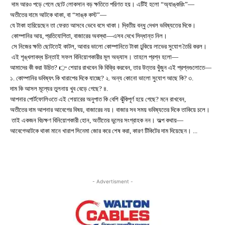
দাম আরও পড়ে গেলে ছোট লোকসান বড় ক্ষতিতে পরিণত হয়। এটিই হলো “অ্যাঙ্করিং”—
অতীতের দামে আটকে থাকা, বা “সাঙ্ক কস্ট”—
যে টাকা হারিয়েছেন তা ফেরত আসবে ভেবে বসে থাকা। দ্বিতীয় বন্ধু দেখল ভবিষ্যতের দিকে।
কোম্পানির আয়, প্রতিযোগিতা, বাজারের অবস্থা—এসব দেখে সিদ্ধান্ত নিল।
সে নিজের ক্ষতি ছোটতেই কাটল, আবার ভালো কোম্পানিতে টাকা ঢুকিয়ে লাভের সুযোগ তৈরি করল।
এই শৃঙ্খলাবদ্ধ চিন্তাই সফল বিনিয়োগকারীর মূল অভ্যাস। তাহলে প্রশ্ন হলো—
আমাদের কী করা উচিত? 👉 শেয়ার রাখবেন কি বিক্রি করবেন, তার উত্তর খুঁজুন এই প্রশ্নগুলোতে—
১. কোম্পানির ভবিষ্যৎ কি খারাপের দিকে যাচ্ছে? ২. অন্য কোনো ভালো সুযোগ আছে কি? ৩.
দাম কি আসল মূল্যের তুলনায় খুব বেড়ে গেছে? ৪.
আপনার পোর্টফোলিওতে এই শেয়ারের অনুপাত কি বেশি ঝুঁকিপূর্ণ হয়ে গেছে? মনে রাখবেন,
অতীতের দাম আপনার আবেগের বিষয়, বাজারের নয়। বাজার সব সময় ভবিষ্যতের দিকে তাকিয়ে চলে।
তাই একজন বিচক্ষণ বিনিয়োগকারী হোন, অতীতের ভুলের সংগ্রাহক নন। অল্প কথায়—
আবেগেআটকে থাকা মানে খারাপ সিনেমা জোর করে শেষ করা, কারণ টিকিটের দাম দিয়েছেন। ...
- Advertisment -