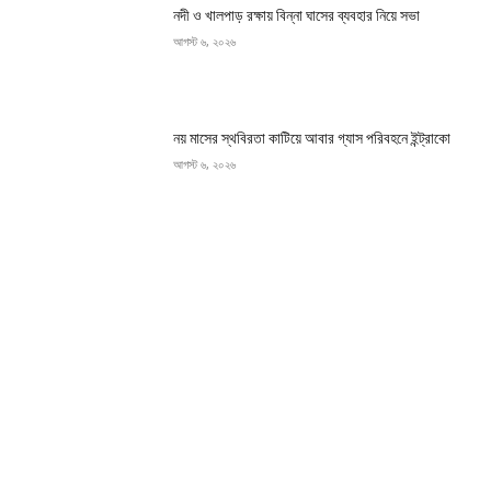
নদী ও খালপাড় রক্ষায় বিন্না ঘাসের ব্যবহার নিয়ে সভা
আগস্ট ৬, ২০২৬
নয় মাসের স্থবিরতা কাটিয়ে আবার গ্যাস পরিবহনে ইন্ট্রাকো
আগস্ট ৬, ২০২৬