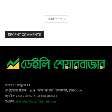
Load more
RECENT COMMENTS
সম্পাদক : মনজুরুল হক
যোগাযোগের ঠিকানা : ৫/১৪, দনিয়া নয়াপাড়া, যাত্রাবাড়ী, ঢাকা-১২৩৬
মোবাইল: ০১৬১১-০১৪১৪৩, ০১৫৩৩-৩৩০১০০
ই-মেইল:
dailysharebazar@gmail.com