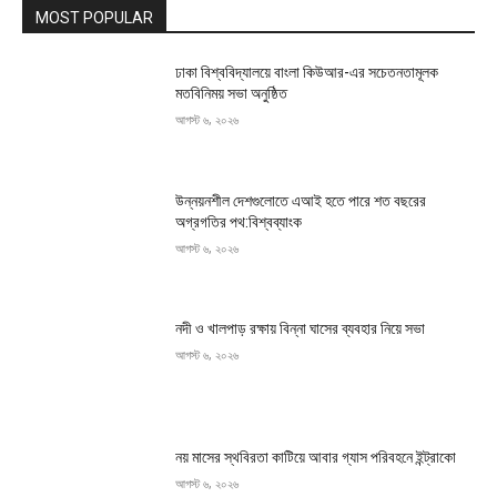
MOST POPULAR
ঢাকা বিশ্ববিদ্যালয়ে বাংলা কিউআর-এর সচেতনতামূলক
মতবিনিময় সভা অনুষ্ঠিত
আগস্ট ৬, ২০২৬
উন্নয়নশীল দেশগুলোতে এআই হতে পারে শত বছরের
অগ্রগতির পথ:বিশ্বব্যাংক
আগস্ট ৬, ২০২৬
নদী ও খালপাড় রক্ষায় বিন্না ঘাসের ব্যবহার নিয়ে সভা
আগস্ট ৬, ২০২৬
নয় মাসের স্থবিরতা কাটিয়ে আবার গ্যাস পরিবহনে ইন্ট্রাকো
আগস্ট ৬, ২০২৬