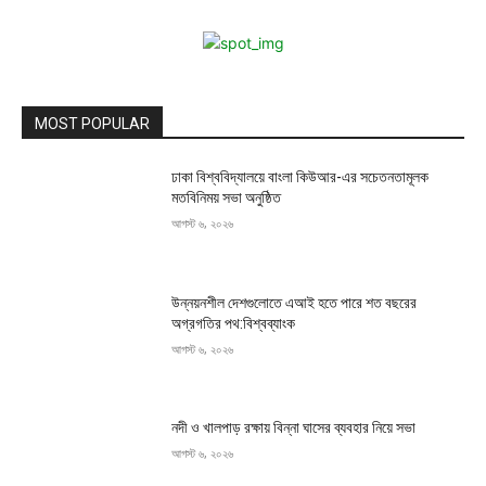
MOST POPULAR
ঢাকা বিশ্ববিদ্যালয়ে বাংলা কিউআর-এর সচেতনতামূলক
মতবিনিময় সভা অনুষ্ঠিত
আগস্ট ৬, ২০২৬
উন্নয়নশীল দেশগুলোতে এআই হতে পারে শত বছরের
অগ্রগতির পথ:বিশ্বব্যাংক
আগস্ট ৬, ২০২৬
নদী ও খালপাড় রক্ষায় বিন্না ঘাসের ব্যবহার নিয়ে সভা
আগস্ট ৬, ২০২৬