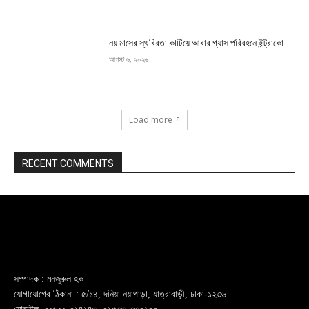
নয় মাসের স্থবিরতা কাটিয়ে আবার গ্যাস পরিবহনে ইন্ট্রাকো
আগস্ট ৬, ২০২৬
Load more
RECENT COMMENTS
সম্পাদক : মনজুরুল হক
যোগাযোগের ঠিকানা : ৫/১৪, দনিয়া নয়াপাড়া, যাত্রাবাড়ী, ঢাকা-১২৩৬