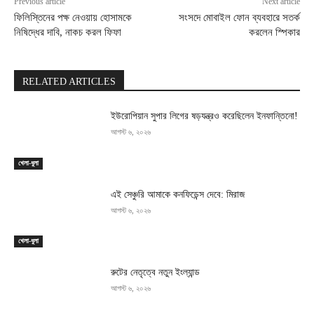
Previous article
Next article
ফিলিস্তিনের পক্ষ নেওয়ায় হোসামকে
সংসদে মোবাইল ফোন ব্যবহারে সতর্ক
নিষিদ্ধের দাবি, নাকচ করল ফিফা
করলেন স্পিকার
RELATED ARTICLES
ইউরোপিয়ান সুপার লিগের ষড়যন্ত্রও করেছিলেন ইনফান্তিনো!
আগস্ট ৬, ২০২৬
খেলা-ধুলা
এই সেঞ্চুরি আমাকে কনফিডেন্স দেবে: মিরাজ
আগস্ট ৬, ২০২৬
খেলা-ধুলা
রুটের নেতৃত্বে নতুন ইংল্যান্ড
আগস্ট ৬, ২০২৬