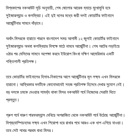
বিশ্বকাপের নকআউট সূচি অনুযায়ী, শেষ ষোলোর আরেক ম্যাচে মুখোমুখি হবে
সুইজারল্যান্ড ও কলম্বিয়া। এই দুই দলের মধ্যে জয়ী দলই কোয়ার্টার ফাইনালে
আর্জেন্টিনার সামনে দাঁড়াবে।
অর্থাৎ মিসরকে হারাতে পারলে বাংলাদেশ সময় আগামী ১২ জুলাই কোয়ার্টার ফাইনালে
সুইজারল্যান্ড অথবা কলম্বিয়ার বিপক্ষে মাঠে নামবে আর্জেন্টিনা। শেষ আটের লড়াইয়ে
ওঠার পর মেসিদের সামনে অপেক্ষা করবে ইউরোপ কিংবা দক্ষিণ আমেরিকার একটি
শক্তিশালী প্রতিপক্ষ।
তবে কোয়ার্টার ফাইনালের হিসাব-নিকাশের আগে আর্জেন্টিনার মূল লক্ষ্য এখন মিসরকে
হারানো। আফ্রিকার দলটিকে কোনোভাবেই সহজ প্রতিপক্ষ হিসেবে দেখার সুযোগ নেই।
বড় দলকে চমকে দেওয়ার সামর্থ্য থাকা মিসর নকআউট পর্বে নিজেদের সেরাটা দিতে
প্রস্তুত।
গ্রুপ পর্বে দারুণ পারফরম্যান্স দেখিয়ে অপরাজিত থেকে নকআউট পর্বে উঠেছে আর্জেন্টিনা।
বিশ্বচ্যাম্পিয়নদের লক্ষ্য এখন শিরোপা ধরে রাখার পথে আরও এক ধাপ এগিয়ে যাওয়া।
তবে সেই পথের প্রথম বাধা মিসর।