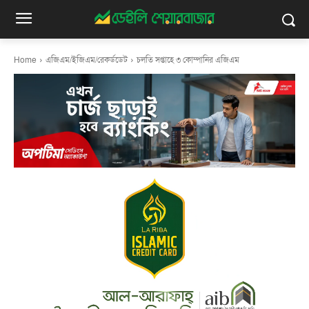
Home
এজিএম/ইজিএম/রেকর্ডডেট
চলতি সপ্তাহে ৩ কোম্পানির এজিএম