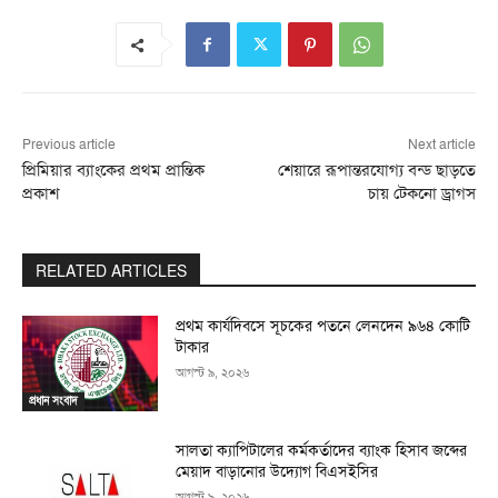
Previous article
Next article
প্রিমিয়ার ব্যাংকের প্রথম প্রান্তিক
শেয়ারে রূপান্তরযোগ্য বন্ড ছাড়তে
প্রকাশ
চায় টেকনো ড্রাগস
RELATED ARTICLES
প্রথম কার্যদিবসে সূচকের পতনে লেনদেন ৯৬৪ কোটি
টাকার
আগস্ট ৯, ২০২৬
প্রধান সংবাদ
সালতা ক্যাপিটালের কর্মকর্তাদের ব্যাংক হিসাব জব্দের
মেয়াদ বাড়ানোর উদ্যোগ বিএসইসির
আগস্ট ৯, ২০২৬