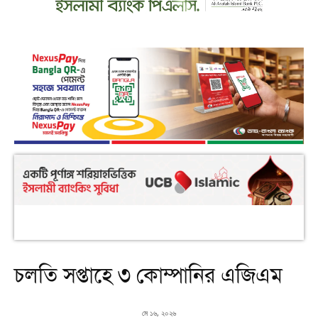
চলতি সপ্তাহে ৩ কোম্পানির এজিএম
মে ১৬, ২০২৬