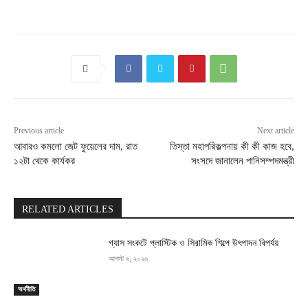
Previous article
Next article
আবারও কমলো জেট ফুয়েলের দাম, রাত
তিস্তা মহাপরিকল্পনায় কী কী কাজ হবে,
১২টা থেকে কার্যকর
সংসদে জানালেন পানিসম্পদমন্ত্রী
RELATED ARTICLES
গ্যাস সংকটে প্লাস্টিক ও সিরামিক শিল্পে উৎপাদন বিপর্যয়
আগস্ট ৬, ২০২৬
অর্থনীতি