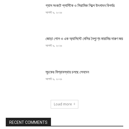
গ্যাস সংকটে প্লাস্টিক ও সিরামিক শিল্পে উৎপাদন বিপর্যয়
আগস্ট ৬, ২০২৬
জোড়া গোল ও এক অ্যাসিস্টে মেসির নৈপুণ্যে মায়ামির দারুণ জয়
আগস্ট ৬, ২০২৬
সূচকের মিশ্রাবস্থায় চলছে লেনদেন
আগস্ট ৬, ২০২৬
Load more
RECENT COMMENTS