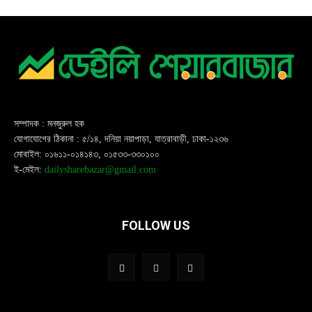
সম্পাদক : মনজুরুল হক
যোগাযোগের ঠিকানা : ৫/১৪, দনিয়া নয়াপাড়া, যাত্রাবাড়ী, ঢাকা-১২৩৬
মোবাইল: ০১৬১১-০১৪১৪৩, ০১৫৩৩-৩৩০১০০
ই-মেইল:
dailysharebazar@gmail.com
FOLLOW US