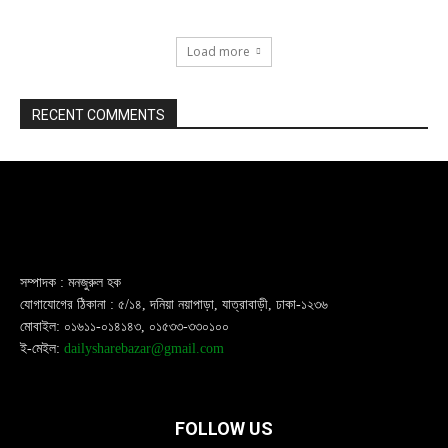
Load more
RECENT COMMENTS
সম্পাদক : মনজুরুল হক
যোগাযোগের ঠিকানা : ৫/১৪, দনিয়া নয়াপাড়া, যাত্রাবাড়ী, ঢাকা-১২৩৬
মোবাইল: ০১৬১১-০১৪১৪৩, ০১৫৩৩-৩৩০১০০
ই-মেইল:
dailysharebazar@gmail.com
FOLLOW US