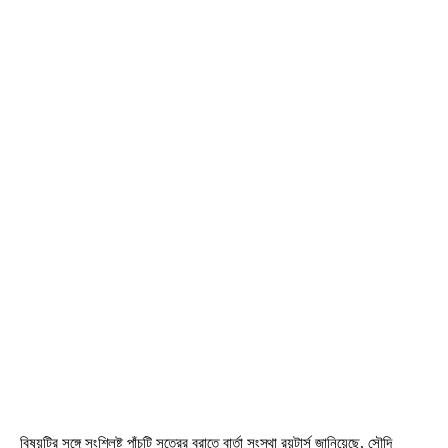
বিষয়টির সঙ্গে সংশ্লিষ্ট পাঁচটি সূত্রের বরাতে বার্তা সংস্থা রয়টার্স জানিয়েছে, সৌদি