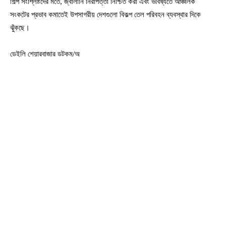
শিল্প সংশ্লিষ্টদের মতে, জ্বালানি নিরাপত্তা নিশ্চিত করা এবং ভবিষ্যতে আঞ্চলিক
সংকটের প্রভাব কমাতেই উপসাগরীয় দেশগুলো বিকল্প তেল পরিবহন ব্যবস্থার দিকে
ঝুঁকছে।
ডেইলি শেয়ারবাজার ডটকম/অ