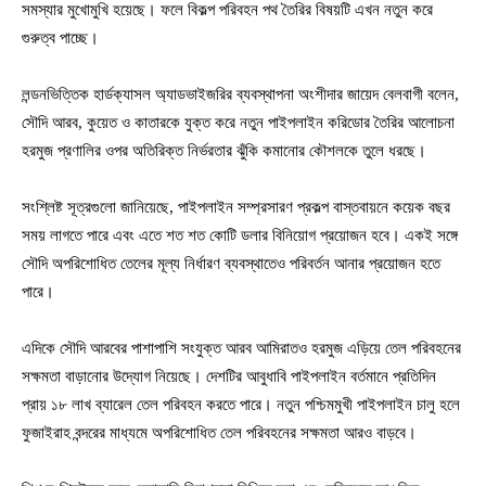
সমস্যার মুখোমুখি হয়েছে। ফলে বিকল্প পরিবহন পথ তৈরির বিষয়টি এখন নতুন করে
গুরুত্ব পাচ্ছে।
লন্ডনভিত্তিক হার্ডক্যাসল অ্যাডভাইজরির ব্যবস্থাপনা অংশীদার জায়েদ বেলবাগী বলেন,
সৌদি আরব, কুয়েত ও কাতারকে যুক্ত করে নতুন পাইপলাইন করিডোর তৈরির আলোচনা
হরমুজ প্রণালির ওপর অতিরিক্ত নির্ভরতার ঝুঁকি কমানোর কৌশলকে তুলে ধরছে।
সংশ্লিষ্ট সূত্রগুলো জানিয়েছে, পাইপলাইন সম্প্রসারণ প্রকল্প বাস্তবায়নে কয়েক বছর
সময় লাগতে পারে এবং এতে শত শত কোটি ডলার বিনিয়োগ প্রয়োজন হবে। একই সঙ্গে
সৌদি অপরিশোধিত তেলের মূল্য নির্ধারণ ব্যবস্থাতেও পরিবর্তন আনার প্রয়োজন হতে
পারে।
এদিকে সৌদি আরবের পাশাপাশি সংযুক্ত আরব আমিরাতও হরমুজ এড়িয়ে তেল পরিবহনের
সক্ষমতা বাড়ানোর উদ্যোগ নিয়েছে। দেশটির আবুধাবি পাইপলাইন বর্তমানে প্রতিদিন
প্রায় ১৮ লাখ ব্যারেল তেল পরিবহন করতে পারে। নতুন পশ্চিমমুখী পাইপলাইন চালু হলে
ফুজাইরাহ বন্দরের মাধ্যমে অপরিশোধিত তেল পরিবহনের সক্ষমতা আরও বাড়বে।