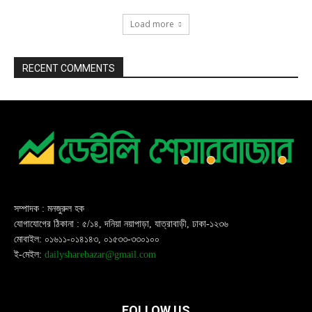
Load more
RECENT COMMENTS
সম্পাদক : মনজুরুল হক
যোগাযোগের ঠিকানা : ৫/১৪, দনিয়া নয়াপাড়া, যাত্রাবাড়ী, ঢাকা-১২৩৬
মোবাইল: ০১৬১১-০১৪১৪৩, ০১৫৩৩-৩৩০১০০
ই-মেইল:
dailysharebazar@gmail.com
FOLLOW US