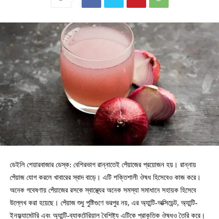
ডেইলি শেয়ারবাজার ডেস্ক: বেশিরভাগ রান্নাতেই পেঁয়াজের প্রয়োজন হয়। রান্নায়
পেঁয়াজ যোগ করলে খাবারের স্বাদ বাড়ে। এটি শক্তিশালী ঔষধ হিসেবেও কাজ করে।
অনেক গবেষণায় পেঁয়াজের রসকে স্বাস্থ্যের অনেক সমস্যা সমাধানে সহায়ক হিসেবে
উল্লেখ করা হয়েছে। পেঁয়াজ শুধু পুষ্টিগুণে ভরপুর নয়, এর অ্যান্টি-অক্সিডেন্ট, অ্যান্টি-
ইনফ্ল্যামেটরি এবং অ্যান্টি-ব্যাকটেরিয়াল বৈশিষ্ট্য এটিকে প্রাকৃতিক ঔষধও তৈরি করে।