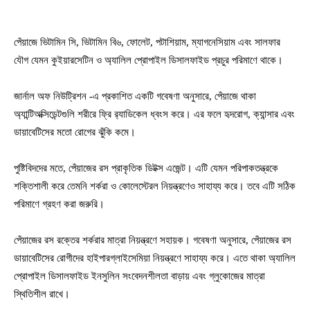
পেঁয়াজে ভিটামিন সি, ভিটামিন বি৬, ফোলেট, পটাশিয়াম, ম্যাগনেসিয়াম এবং সালফার
যৌগ যেমন কুইয়ারসেটিন ও অ্যালিল প্রোপাইল ডিসালফাইড প্রচুর পরিমাণে থাকে।
জার্নাল অফ নিউট্রিশন -এ প্রকাশিত একটি গবেষণা অনুসারে, পেঁয়াজে থাকা
অ্যান্টিঅক্সিডেন্টগুলি শরীরে ফ্রি র‍্যাডিকেল ধ্বংস করে। এর ফলে হৃদরোগ, ক্যান্সার এবং
ডায়াবেটিসের মতো রোগের ঝুঁকি কমে।
পুষ্টিবিদদের মতে, পেঁয়াজের রস প্রাকৃতিক ডিটক্স এজেন্ট। এটি যেমন পরিপাকতন্ত্রকে
শক্তিশালী করে তেমনি শর্করা ও কোলেস্টেরল নিয়ন্ত্রণেও সাহায্য করে। তবে এটি সঠিক
পরিমাণে গ্রহণ করা জরুরি।
পেঁয়াজের রস রক্তের শর্করার মাত্রা নিয়ন্ত্রণে সহায়ক। গবেষণা অনুসারে, পেঁয়াজের রস
ডায়াবেটিসের রোগীদের হাইপারগ্লাইসেমিয়া নিয়ন্ত্রণে সাহায্য করে। এতে থাকা অ্যালিল
প্রোপাইল ডিসালফাইড ইনসুলিন সংবেদনশীলতা বাড়ায় এবং গ্লুকোজের মাত্রা
স্থিতিশীল রাখে।