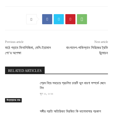
Previous article
Next article
মাঠে গড়াবে ফিনালিজিমা, মেসি-ইয়ামাল
বাংলাদেশ-পাকিস্তান সিরিজের ট্রফি
শো’র অপেক্ষা
উন্মোচন
RELATED ARTICLES
প্রেম নিয়ে সবচেয়ে প্রচলিত চারটি ভুল ধারণা সম্পর্কে জেনে
নিন
জুন ২২, ২০২৬
ভিন্নস্বাদের খবর
সঙ্গীর প্রতি অতিরিক্ত বিরক্তি কি ভালোবাসার প্রকাশ