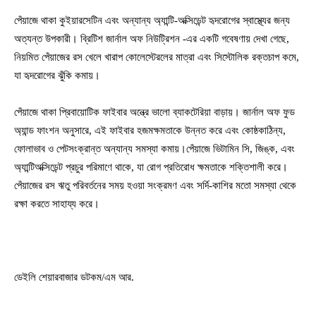
পেঁয়াজে থাকা কুইয়ারসেটিন এবং অন্যান্য অ্যান্টি-অক্সিডেন্ট হৃদরোগের স্বাস্থ্যের জন্য
অত্যন্ত উপকারী। ব্রিটিশ জার্নাল অফ নিউট্রিশন -এর একটি গবেষণায় দেখা গেছে,
নিয়মিত পেঁয়াজের রস খেলে খারাপ কোলেস্টেরলের মাত্রা এবং সিস্টোলিক রক্তচাপ কমে,
যা হৃদরোগের ঝুঁকি কমায়।
পেঁয়াজে থাকা প্রিবায়োটিক ফাইবার অন্ত্রে ভালো ব্যাকটেরিয়া বাড়ায়। জার্নাল অফ ফুড
অ্যান্ড ফাংশন অনুসারে, এই ফাইবার হজমক্ষমতাকে উন্নত করে এবং কোষ্ঠকাঠিন্য,
ফোলাভাব ও পেটসংক্রান্ত অন্যান্য সমস্যা কমায়।পেঁয়াজে ভিটামিন সি, জিঙ্ক, এবং
অ্যান্টিঅক্সিডেন্ট প্রচুর পরিমাণে থাকে, যা রোগ প্রতিরোধ ক্ষমতাকে শক্তিশালী করে।
পেঁয়াজের রস ঋতু পরিবর্তনের সময় হওয়া সংক্রমণ এবং সর্দি-কাশির মতো সমস্যা থেকে
রক্ষা করতে সাহায্য করে।
ডেইলি শেয়ারবাজার ডটকম/এম আর.