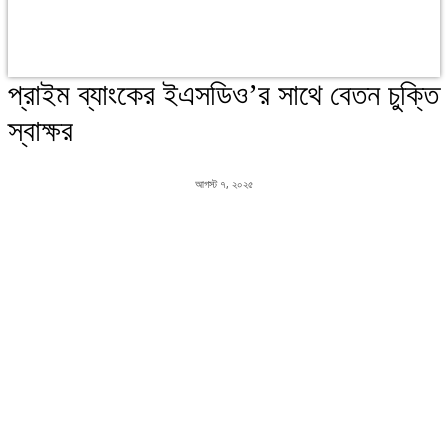
প্রাইম ব্যাংকের ইএসডিও’র সাথে বেতন চুক্তি
স্বাক্ষর
আগস্ট ৭, ২০২৫