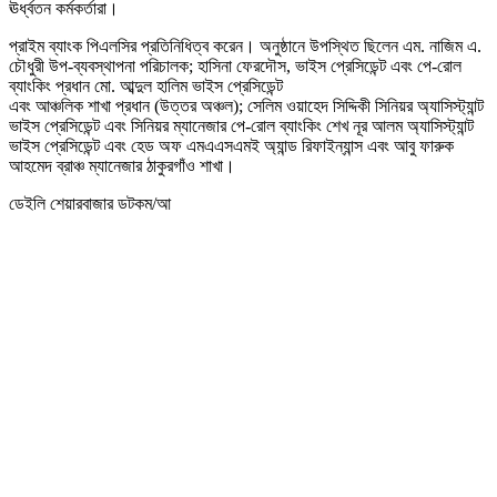
ঊর্ধ্বতন কর্মকর্তারা।
প্রাইম ব্যাংক পিএলসির প্রতিনিধিত্ব করেন। অনুষ্ঠানে উপস্থিত ছিলেন এম. নাজিম এ.
চৌধুরী উপ-ব্যবস্থাপনা পরিচালক; হাসিনা ফেরদৌস, ভাইস প্রেসিডেন্ট এবং পে-রোল
ব্যাংকিং প্রধান মো. আব্দুল হালিম ভাইস প্রেসিডেন্ট
এবং আঞ্চলিক শাখা প্রধান (উত্তর অঞ্চল); সেলিম ওয়াহেদ সিদ্দিকী সিনিয়র অ্যাসিস্ট্যান্ট
ভাইস প্রেসিডেন্ট এবং সিনিয়র ম্যানেজার পে-রোল ব্যাংকিং শেখ নূর আলম অ্যাসিস্ট্যান্ট
ভাইস প্রেসিডেন্ট এবং হেড অফ এমএএসএমই অ্যান্ড রিফাইন্যান্স এবং আবু ফারুক
আহমেদ ব্রাঞ্চ ম্যানেজার ঠাকুরগাঁও শাখা।
ডেইলি শেয়ারবাজার ডটকম/আ