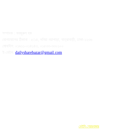
সম্পাদক : মনজুরুল হক
যোগাযোগের ঠিকানা : ৫/১৪, দনিয়া নয়াপাড়া, যাত্রাবাড়ী, ঢাকা-১২৩৬
মোবাইল: ০১৬১১-০১৪১৪৩, ০১৫৩৩-৩৩০১০০
ই-মেইল:
dailysharebazar@gmail.com
FOLLOW US
সর্বস্বত্ব স্বত্বাধিকার সংরক্ষিত © 2024
ডেইলি শেয়ারবাজার