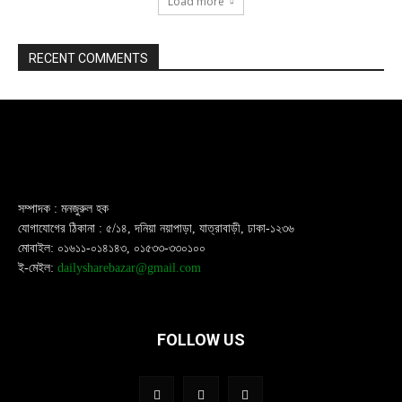
Load more
RECENT COMMENTS
সম্পাদক : মনজুরুল হক
যোগাযোগের ঠিকানা : ৫/১৪, দনিয়া নয়াপাড়া, যাত্রাবাড়ী, ঢাকা-১২৩৬
মোবাইল: ০১৬১১-০১৪১৪৩, ০১৫৩৩-৩৩০১০০
ই-মেইল:
dailysharebazar@gmail.com
FOLLOW US