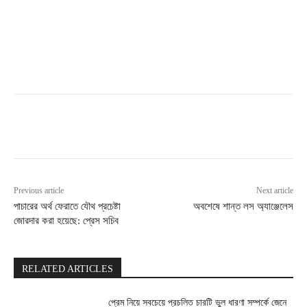
Previous article
Next article
পাচারের অর্থ ফেরাতে যৌথ প্রচেষ্টা
অবশেষে শান্ত লস অ্যাঞ্জেলেস
জোরদার করা হয়েছে: প্রেস সচিব
RELATED ARTICLES
প্রেম নিয়ে সবচেয়ে প্রচলিত চারটি ভুল ধারণা সম্পর্কে জেনে