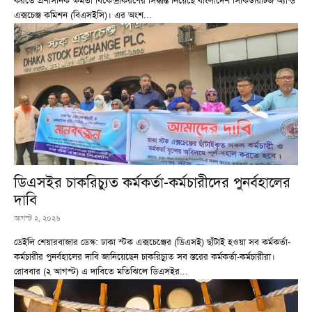
করতে প্রশাসনিক ক্ষমতা বিকেন্দ্রীকরণের সিদ্ধান্ত নিয়েছে বাংলাদেশ সিকিউরিটিজ অ্যান্ড
এক্সচেঞ্জ কমিশন (বিএসইসি)। এর অংশ...
ডিএসইর চাকরিচ্যুত কর্মকর্তা-কর্মচারীদের পুনর্বহালের
দাবি
আগস্ট ২, ২০২৬
ডেইলি শেয়ারবাজার ডেস্ক: ঢাকা স্টক এক্সচেঞ্জের (ডিএসই) ছাঁটাই হওয়া সব কর্মকর্তা-
কর্মচারীর পুনর্বহালের দাবি জানিয়েছেন চাকরিচ্যুত সব স্তরের কর্মকর্তা-কর্মচারীরা।
রোববার (২ আগস্ট) এ দাবিতে মতিঝিলে ডিএসইর...