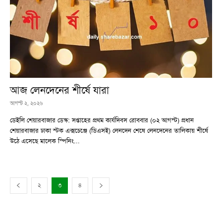
আজ লেনদেনের শীর্ষে যারা
আগস্ট ২, ২০২৬
ডেইলি শেয়ারবাজার ডেস্ক: সপ্তাহের প্রথম কার্যদিবস রোববার (০২ আগস্ট) প্রধান
শেয়ারবাজার ঢাকা স্টক এক্সচেঞ্জে (ডিএসই) লেনদেন শেষে লেনদেনের তালিকায় শীর্ষে
উঠে এসেছে মালেক স্পিনিং...
২
৩
৪