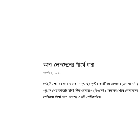
আজ লেনদেনের শীর্ষে যারা
আগস্ট ৪, ২০২৬
ডেইলি শেয়ারবাজার ডেস্ক: সপ্তাহের তৃতীয় কার্যদিবস মঙ্গলবার (০৪ আগস্ট)
প্রধান শেয়ারবাজার ঢাকা স্টক এক্সচেঞ্জে (ডিএসই) লেনদেন শেষে লেনদেনের
তালিকায় শীর্ষে উঠে এসেছে একমি পেস্টিসাইড...