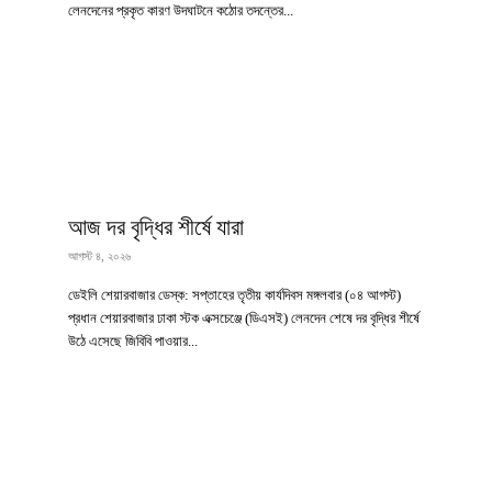
লেনদেনের প্রকৃত কারণ উদঘাটনে কঠোর তদন্তের...
আজ দর বৃদ্ধির শীর্ষে যারা
আগস্ট ৪, ২০২৬
ডেইলি শেয়ারবাজার ডেস্ক: সপ্তাহের তৃতীয় কার্যদিবস মঙ্গলবার (০৪ আগস্ট)
প্রধান শেয়ারবাজার ঢাকা স্টক এক্সচেঞ্জে (ডিএসই) লেনদেন শেষে দর বৃদ্ধির শীর্ষে
উঠে এসেছে জিবিবি পাওয়ার...