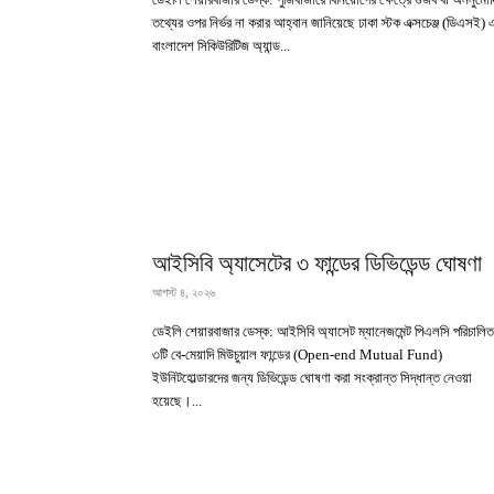
তথ্যের ওপর নির্ভর না করার আহ্বান জানিয়েছে ঢাকা স্টক এক্সচেঞ্জ (ডিএসই) 
বাংলাদেশ সিকিউরিটিজ অ্যান্ড...
আইসিবি অ্যাসেটের ৩ ফান্ডের ডিভিডেন্ড ঘোষণা
আগস্ট ৪, ২০২৬
ডেইলি শেয়ারবাজার ডেস্ক: আইসিবি অ্যাসেট ম্যানেজমেন্ট পিএলসি পরিচালিত
৩টি বে-মেয়াদি মিউচুয়াল ফান্ডের (Open-end Mutual Fund)
ইউনিটহোল্ডারদের জন্য ডিভিডেন্ড ঘোষণা করা সংক্রান্ত সিদ্ধান্ত নেওয়া
হয়েছে।...