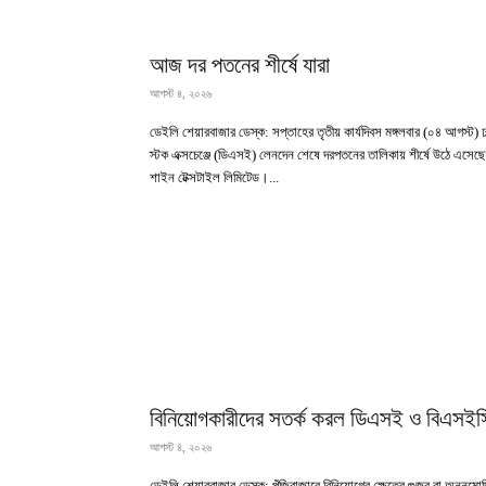
আজ দর পতনের শীর্ষে যারা
আগস্ট ৪, ২০২৬
ডেইলি শেয়ারবাজার ডেস্ক: সপ্তাহের তৃতীয় কার্যদিবস মঙ্গলবার (০৪ আগস্ট) 
স্টক এক্সচেঞ্জে (ডিএসই) লেনদেন শেষে দরপতনের তালিকায় শীর্ষে উঠে এসেছে
শাইন টেক্সটাইল লিমিটেড।...
বিনিয়োগকারীদের সতর্ক করল ডিএসই ও বিএসইস
আগস্ট ৪, ২০২৬
ডেইলি শেয়ারবাজার ডেস্ক: পুঁজিবাজারে বিনিয়োগের ক্ষেত্রে গুজব বা অননুমো