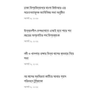
ঢাকা বিশ্ববিদ্যালয়ে বাংলা কিউআর-এর
সচেতনতামূলক মতবিনিময় সভা অনুষ্ঠিত
আগস্ট ৬, ২০২৬
উন্নয়নশীল দেশগুলোতে এআই হতে পারে শত
বছরের অগ্রগতির পথ:বিশ্বব্যাংক
আগস্ট ৬, ২০২৬
নদী ও খালপাড় রক্ষায় বিন্না ঘাসের ব্যবহার নিয়ে
সভা
আগস্ট ৬, ২০২৬
নয় মাসের স্থবিরতা কাটিয়ে আবার গ্যাস
পরিবহনে ইন্ট্রাকো
আগস্ট ৬, ২০২৬