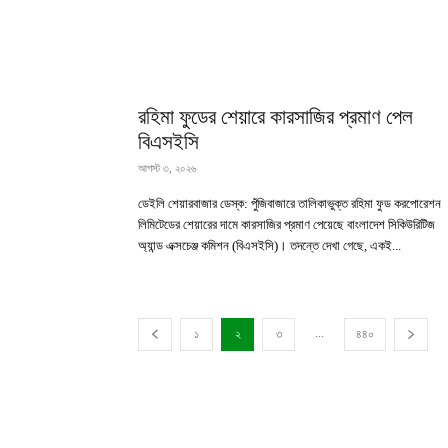
রহিমা ফুডের শেয়ারে কারসাজির প্রমাণ পেল
বিএসইসি
আগস্ট ৩, ২০২৬
ডেইলি শেয়ারবাজার ডেস্ক: পুঁজিবাজারে তালিকাভুক্ত রহিমা ফুড করপোরেশন
লিমিটেডের শেয়ারের দামে কারসাজির প্রমাণ পেয়েছে বাংলাদেশ সিকিউরিটিজ
অ্যান্ড এক্সচেঞ্জ কমিশন (বিএসইসি)। তদন্তে দেখা গেছে, একই...
...
১
২
৩
৪৪০