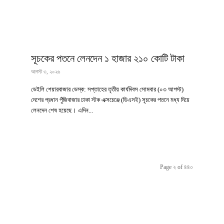
সূচকের পতনে লেনদেন ১ হাজার ২১০ কোটি টাকা
আগস্ট ৩, ২০২৬
ডেইলি শেয়ারবাজার ডেস্ক: সপ্তাহের তৃতীয় কার্যদিবস সোমবার (০৩ আগস্ট)
দেশের প্রধান পুঁজিবাজার ঢাকা স্টক এক্সচেঞ্জে (ডিএসই) সূচকের পতনে মধ্য দিয়ে
লেনদেন শেষ হয়েছে। এদিন...
Page ২ of ৪৪০