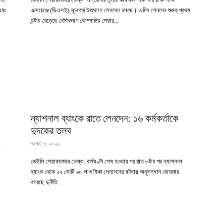
এবং
এক্সচেঞ্জে (ডিএসই) সূচকের উত্থানে লেনদেন চলছে। এদিন লেনদেন শুরুর প্রথম
ঘন্টায় বেড়েছে বেশিরভাগ কোম্পানির শেয়ার...
ন্যাশনাল ব্যাংকে রাতে লেনদেন: ১৬ কর্মকর্তাকে
দুদকের তলব
আগস্ট ৩, ২০২৬
ডেইলি শেয়ারবাজার ডেস্ক: কর্মঘণ্টা শেষ হওয়ার পর রাত ৮টার পর ন্যাশনাল
ব্যাংক থেকে ২২ কোটি ৬০ লাখ টাকা লেনদেনের ঘটনায় অনুসন্ধান জোরদার
করেছে দুর্নীতি...