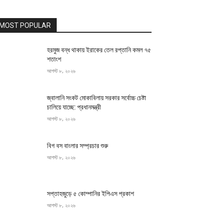
MOST POPULAR
হরমুজ বন্ধ থাকায় ইরাকের তেল রপ্তানি কমল ৭৫
শতাংশ
আগস্ট ৮, ২০২৬
জ্বালানি সংকট মোকাবিলায় সরকার সর্বোচ্চ চেষ্টা
চালিয়ে যাচ্ছে: প্রধানমন্ত্রী
আগস্ট ৮, ২০২৬
বিগ বস বাংলার সম্প্রচার শুরু
আগস্ট ৮, ২০২৬
সপ্তাহজুড়ে ৫ কোম্পানির ইপিএস প্রকাশ
আগস্ট ৮, ২০২৬