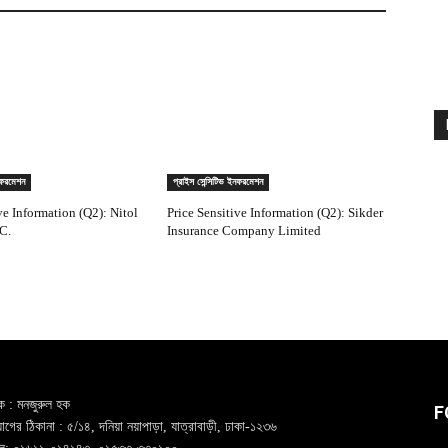
নফরমেশন
প্রাইস সেন্সিটিভ ইনফরমেশন
ve Information (Q2): Nitol
Price Sensitive Information (Q2): Sikder
C.
Insurance Company Limited
ক : মনজুরুল হক
F
গের ঠিকানা : ৫/১৪, দনিয়া নয়াপাড়া, যাত্রাবাড়ী, ঢাকা-১২৩৬