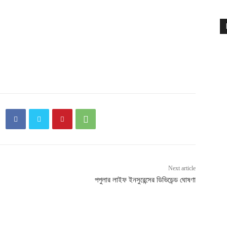
Next article
পপুলার লাইফ ইনসুরেন্সের ডিভিডেন্ড ঘোষণা