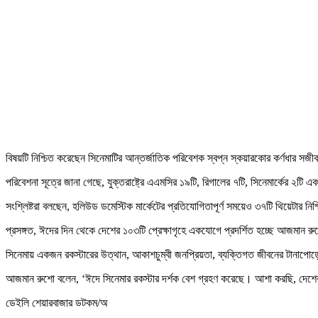
বিষয়টি নিশ্চিত করেছেন সিনেমাটির আন্তর্জাতিক পরিবেশক স্বপ্ন স্কয়ারকোর কর্ণধার সজীব
পরিবেশনা সূত্রে জানা গেছে, যুক্তরাষ্ট্রে এএমসির ১৯টি, রিগালের ৭টি, সিনেমার্কের ২টি এবং
সংশ্লিষ্টরা বলছেন, হলিউড ডমেস্টিক মার্কেটের প্রতিযোগিতাপূর্ণ সময়েও ৩৭টি থিয়েটার
প্রসঙ্গত, ঈদের দিন থেকে দেশের ১০৩টি প্রেক্ষাগৃহে একযোগে প্রদর্শিত হচ্ছে আজমান র
সিনেমায় একজন রকস্টারের উত্থান, আকাশচুম্বী জনপ্রিয়তা, ব্যক্তিগত জীবনের টানাপোড়
আজমান রুশো বলেন, ‘ঈদে সিনেমার রকস্টার দর্শক বেশ গ্রহণ করেছে। আশা করছি, দেশের
ডেইলি শেয়ারবাজার ডটকম/অ