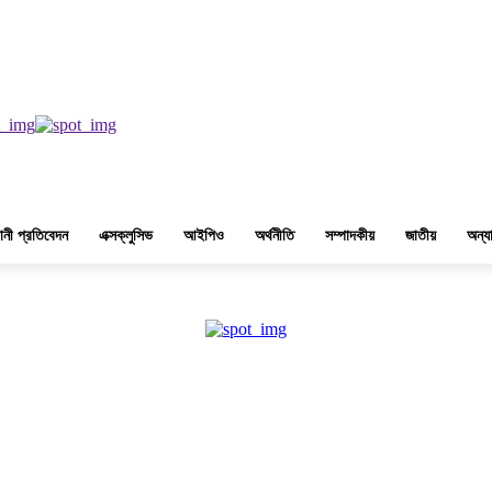
রবিবার, ২৫শে শ্রাবণ, ১৪৩৩ বঙ্গাব্দ, ৯ই আগস্ট, ২০২৬ খ্রিস্টাব্দ
ানী প্রতিবেদন
এক্সক্লুসিভ
আইপিও
অর্থনীতি
সম্পাদকীয়
জাতীয়
অন্যা