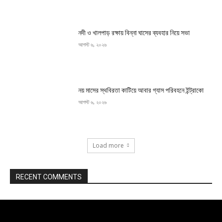
নদী ও খালপাড় রক্ষায় বিন্না ঘাসের ব্যবহার নিয়ে সভা
আগস্ট ৬, ২০২৬
নয় মাসের স্থবিরতা কাটিয়ে আবার গ্যাস পরিবহনে ইন্ট্রাকো
আগস্ট ৬, ২০২৬
Load more
RECENT COMMENTS