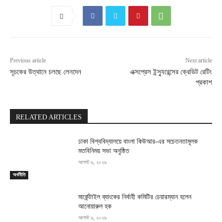
Previous article
Next article
সূচকের উত্থানে চলছে লেনদেন
এক্সপ্রেস ইন্স্যুরেন্সের ক্রেডিট রেটিং
প্রকাশ
RELATED ARTICLES
ঢাকা বিশ্ববিদ্যালয়ে বাংলা কিউআর-এর সচেতনতামূলক
মতবিনিময় সভা অনুষ্ঠিত
আগস্ট ৬, ২০২৬
অর্থনীতি
মার্কেন্টাইল ব্যাংকের নির্বাহী কমিটির চেয়ারম্যান হলেন
আনোয়ারুল হক
আগস্ট ৬, ২০২৬