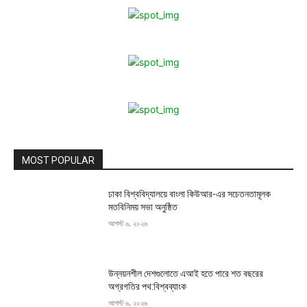
MOST POPULAR
ঢাকা বিশ্ববিদ্যালয়ে বাংলা কিউআর-এর সচেতনতামূলক
মতবিনিময় সভা অনুষ্ঠিত
আগস্ট ৬, ২০২৬
উন্নয়নশীল দেশগুলোতে এআই হতে পারে শত বছরের
অগ্রগতির পথ:বিশ্বব্যাংক
আগস্ট ৬, ২০২৬