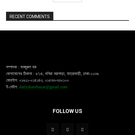
RECENT COMMENTS
সম্পাদক : মনজুরুল হক
যোগাযোগের ঠিকানা : ৫/১৪, দনিয়া নয়াপাড়া, যাত্রাবাড়ী, ঢাকা-১২৩৬
মোবাইল: ০১৬১১-০১৪১৪৩, ০১৫৩৩-৩৩০১০০
ই-মেইল:
dailysharebazar@gmail.com
FOLLOW US