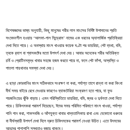
বিশেষজ্ঞদের ভাষ্য অনুযায়ী, কিছু মানুষের শরীর লাল মাংসের নির্দিষ্ট উপাদানের প্রতি
সংবেদনশীল হওয়ায় ‘আলফা-গাল সিন্ড্রোম’ নামের এক ধরনের অ্যালার্জিক প্রতিক্রিয়া
দেখা দিতে পারে। এ অবস্থায় মাংস খাওয়ার কয়েক ঘণ্টা পর ডায়রিয়া, পেট ব্যথা, বমি,
ত্বকে র‍্যাশ বা শ্বাসকষ্টের মতো উপসর্গ দেখা দেয়। আবার অনেকের শরীর অতিরিক্ত
চর্বি ও প্রোটিনসমৃদ্ধ খাবার সহজে হজম করতে পারে না, ফলে পেট ফাঁপা, অস্বস্তি ও
পাতলা পায়খানার সমস্যা দেখা দেয়।
এ ছাড়া কোরবানির মাংস সঠিকভাবে সংরক্ষণ না করা, পর্যাপ্ত তাপে রান্না না করা কিংবা
দীর্ঘ সময় বাইরে রেখে দেওয়ার কারণেও ব্যাকটেরিয়া সংক্রমণ হতে পারে, যা ফুড
পয়জনিংয়ের ঝুঁকি বাড়ায়। এমন পরিস্থিতিতে ডায়রিয়া, বমি, জ্বর ও দুর্বলতা দেখা দিতে
পারে। চিকিৎসকরা পরামর্শ দিয়েছেন, ঈদের সময় পরিমিত পরিমাণে মাংস খাওয়া, পর্যাপ্ত
পানি পান করা, শাকসবজি ও আঁশযুক্ত খাবার খাদ্যতালিকায় রাখা এবং যেকোনো গুরুতর
বা দীর্ঘস্থায়ী উপসর্গ দেখা দিলে দ্রুত চিকিৎসকের পরামর্শ নেওয়া উচিত। এতে উৎসবের
আনন্দের পাশাপাশি সুস্থতাও বজায় থাকবে।