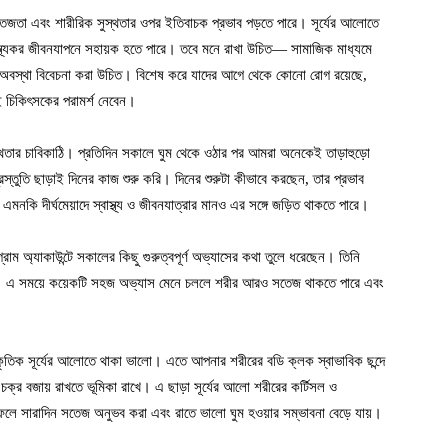
েজতা এবং শারীরিক সুস্থতার ওপর ইতিবাচক প্রভাব পড়তে পারে। সূর্যের আলোতে
বাস্থ্যকর জীবনযাপনে সহায়ক হতে পারে। তবে মনে রাখা উচিত— সামাজিক মাধ্যমে
রিক অবস্থা বিবেচনা করা উচিত। বিশেষ করে যাদের আগে থেকে কোনো রোগ রয়েছে,
যই চিকিৎসকের পরামর্শ নেবেন।
স্থতার চাবিকাঠি। প্রতিদিন সকালে ঘুম থেকে ওঠার পর আমরা অনেকেই তাড়াহুড়ো
তুতি ছাড়াই দিনের কাজ শুরু করি। দিনের শুরুটা কীভাবে করছেন, তার প্রভাব
মনকি দীর্ঘমেয়াদে স্বাস্থ্য ও জীবনযাত্রার মানও এর সঙ্গে জড়িত থাকতে পারে।
ম অ্যাকাউন্টে সকালের কিছু গুরুত্বপূর্ণ অভ্যাসের কথা তুলে ধরেছেন। তিনি
ূর্ণ। এ সময়ে কয়েকটি সহজ অভ্যাস মেনে চললে শরীর আরও সতেজ থাকতে পারে এবং
কৃতিক সূর্যের আলোতে থাকা ভালো। এতে আপনার শরীরের বডি ক্লক স্বাভাবিক ছন্দে
ক্র বজায় রাখতে ভূমিকা রাখে। এ ছাড়া সূর্যের আলো শরীরের কর্টিসল ও
ফলে সারাদিন সতেজ অনুভব করা এবং রাতে ভালো ঘুম হওয়ার সম্ভাবনা বেড়ে যায়।