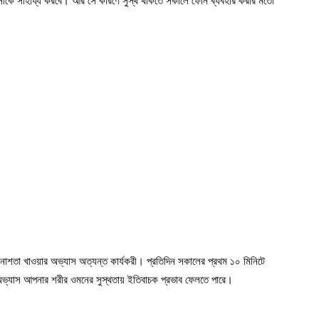
 আপনাকে সাহায্য করবে। আর সে কারণে সুস্থ থাকতে সকালে ফোন ব্যবহার করার মতো
্টিকর নাশতা খাওয়ার অভ্যাস অত্যন্ত কার্যকরী। প্রতিদিন সকালের প্রথম ১০ মিনিটে
ার অভ্যাস আপনার শরীর ওমনের সুস্থতায় ইতিবাচক প্রভাব ফেলতে পারে।