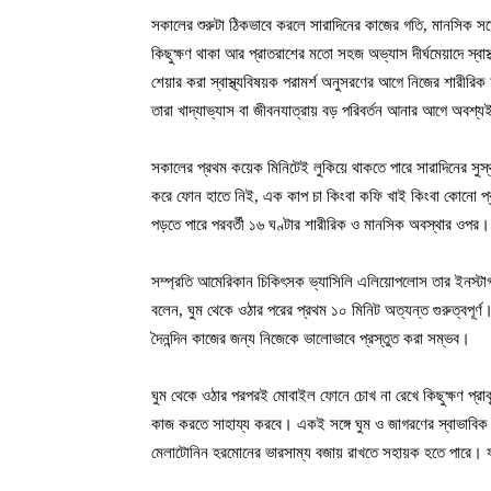
সকালের শুরুটা ঠিকভাবে করলে সারাদিনের কাজের গতি, মানসিক সত
কিছুক্ষণ থাকা আর প্রাতরাশের মতো সহজ অভ্যাস দীর্ঘমেয়াদে স্
শেয়ার করা স্বাস্থ্যবিষয়ক পরামর্শ অনুসরণের আগে নিজের শারী
তারা খাদ্যাভ্যাস বা জীবনযাত্রায় বড় পরিবর্তন আনার আগে অবশ্
সকালের প্রথম কয়েক মিনিটেই লুকিয়ে থাকতে পারে সারাদিনের সু
করে ফোন হাতে নিই, এক কাপ চা কিংবা কফি খাই কিংবা কোনো প্রস্
পড়তে পারে পরবর্তী ১৬ ঘণ্টার শারীরিক ও মানসিক অবস্থার ওপর। এ
সম্প্রতি আমেরিকান চিকিৎসক ভ্যাসিলি এলিয়োপলোস তার ইনস্টাগ্রা
বলেন, ঘুম থেকে ওঠার পরের প্রথম ১০ মিনিট অত্যন্ত গুরুত্বপ
দৈনন্দিন কাজের জন্য নিজেকে ভালোভাবে প্রস্তুত করা সম্ভব।
ঘুম থেকে ওঠার পরপরই মোবাইল ফোনে চোখ না রেখে কিছুক্ষণ প্রা
কাজ করতে সাহায্য করবে। একই সঙ্গে ঘুম ও জাগরণের স্বাভাবিক চ
মেলাটোনিন হরমোনের ভারসাম্য বজায় রাখতে সহায়ক হতে পারে। 