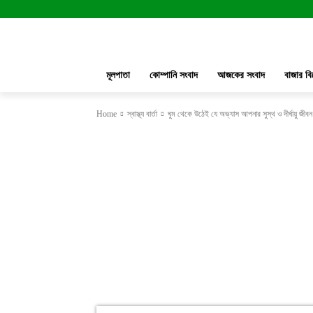
মূলপাতা
কোম্পানি সংবাদ
আজকের সংবাদ
বাজার বি
Home
স্বাস্থ্য বার্তা
ঘুম থেকে উঠেই যে অভ্যাস আপনার সুস্থ ও দীর্ঘায়ু জীবন