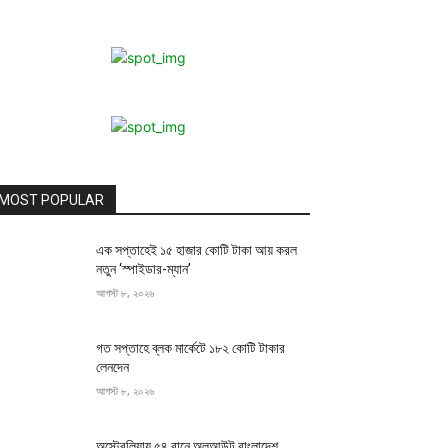
MOST POPULAR
এক সপ্তাহেই ১৫ হাজার কোটি টাকা আয় করল
নতুন ‘স্পাইডার-ম্যান’
আগস্ট ৮, ২০২৬
গত সপ্তাহে ব্লক মার্কেটে ১৮২ কোটি টাকার
লেনদেন
আগস্ট ৮, ২০২৬
অস্ট্রেলিয়ায় ৫৪ রানে অলআউট বাংলাদেশ,