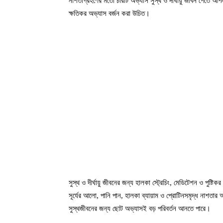
নাশতাগ্রহণের মতো চারটি অভ্যাস সুস্থ ও দীর্ঘায়ু জীবন পেতে
ক্ষতিকর অভ্যাস বর্জন করা উচিত।
সুস্থ ও দীর্ঘায়ু জীবনের জন্য হালকা স্ট্রেচিং, মেডিটেশন ও পুষ
সূর্যের আলো, পানি পান, হালকা ব্যায়াম ও প্রোটিনসমৃদ্ধ নাশত
সুস্থজীবনের জন্য ছোট অভ্যাসই বড় পরিবর্তন আনতে পারে।