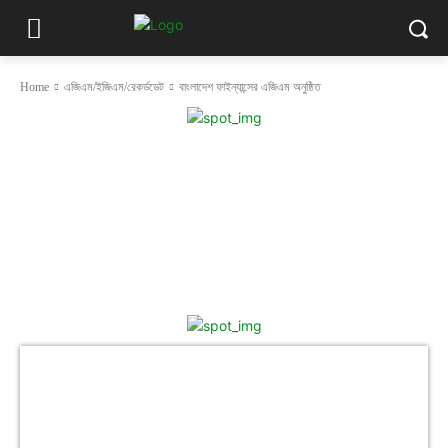
Home
এজিএম/ইজিএম/রেকর্ডডেট
বাংলাদেশ ফাইন্যান্সের এজিএম অনুষ্ঠিত