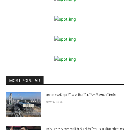
MOST POPULAR
গ্যাস সংকটে প্লাস্টিক ও সিরামিক শিল্পে উৎপাদন বিপর্যয়
আগস্ট ৬, ২০২৬
জোড়া গোল ও এক অ্যাসিস্টে মেসির নৈপুণ্যে মায়ামির দারুণ জয়