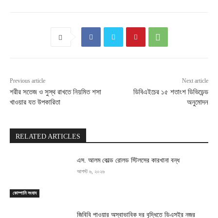
Previous article
Next article
শরীর সতেজ ও সুস্থ রাখতে নিয়মিত শসা
ডিবিএইচের ১৫ শতাংশ ডিভিডেন্ড
খাওয়ার যত উপকারিতা
অনুমোদন
RELATED ARTICLES
এস. আলম কোল্ড রোলড স্টিলসের কারখানা বন্ধ
আগস্ট ৬, ২০২৬
কোম্পানি সংবাদ
জিবিবি পাওয়ার অস্বাভাবিক দর বৃদ্ধিতে ডিএসইর নজর