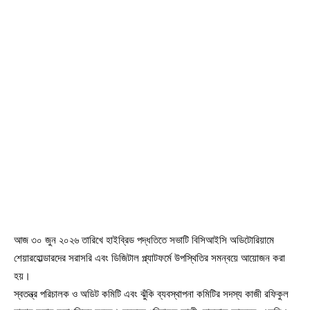
আজ ৩০ জুন ২০২৬ তারিখে হাইব্রিড পদ্ধতিতে সভাটি বিসিআইসি অডিটোরিয়ামে
শেয়ারহোল্ডারদের সরাসরি এবং ডিজিটাল প্ল্যাটফর্মে উপস্থিতির সমন্বয়ে আয়োজন করা
হয়।
স্বতন্ত্র পরিচালক ও অডিট কমিটি এবং ঝুঁকি ব্যবস্থাপনা কমিটির সদস্য কাজী রফিকুল