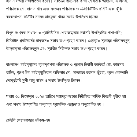
হাসান সভায় সভাপতিত্ব করেন। স্বতন্ত্র পরিচালক কাজী মোস্তাক আহমেদ, এফসিএ,
পরিচালক মো. হাসান খান এবং স্বতন্ত্র পরিচালক ও এক্সিকিউটিভ কমিটি এবং ঝুঁকি
ব্যবস্থাপনা কমিটির সদস্য মাহফুজা খানম সভায় উপস্থিত ছিলেন।
বিপুল সংখ্যক সাধারণ ও প্রাতিষ্ঠানিক শেয়ারহোল্ডার সরাসরি উপস্থিতির পাশাপাশি;
ডিজিটাল প্ল্যাটফর্মের মাধ্যমেও সভায় অংশগ্রহণ করেন। এছাড়াও স্বতন্ত্র পরিচালকবৃন্দ,
উদ্যোক্তা পরিচালকবৃন্দ এবং স্বাধীন নিরীক্ষক সভায় অংশগ্রহণ করেন।
বাংলাদেশ ফাইন্যান্সের ব্যবস্থাপনা পরিচালক ও প্রধান নির্বাহী কর্মকর্তা মো. কায়সার
হামিদ, গ্রুপ চিফ ফাইন্যান্সিয়াল অফিসার মো. সাজ্জাদুর রহমান ভূঁইয়া, গ্রুপ কোম্পানি
সেক্রেটারি মুন্সী আবু নাঈম ও সভায় উপস্থিত ছিলেন।
সভায় ৩১ ডিসেম্বর ২০২৫ তারিখে সমাপ্ত বছরের নিরীক্ষিত আর্থিক বিবরণী গৃহীত হয়
এবং সভায় উপস্থাপিত অন্যান্য প্রাসঙ্গিক এজেন্ডাও অনুমোদিত হয়।
ডেইলি শেয়ারবাজার ডটকম/এম