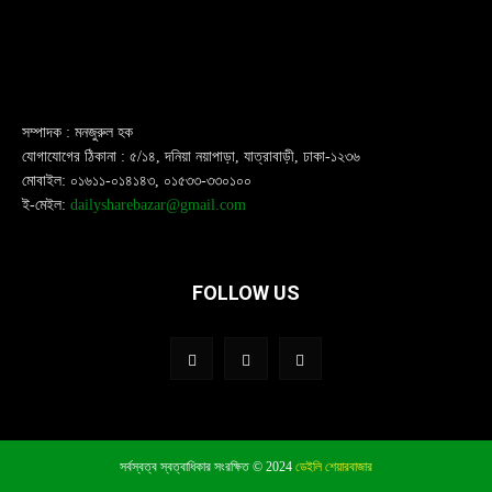
সম্পাদক : মনজুরুল হক
যোগাযোগের ঠিকানা : ৫/১৪, দনিয়া নয়াপাড়া, যাত্রাবাড়ী, ঢাকা-১২৩৬
মোবাইল: ০১৬১১-০১৪১৪৩, ০১৫৩৩-৩৩০১০০
ই-মেইল:
dailysharebazar@gmail.com
FOLLOW US
সর্বস্বত্ব স্বত্বাধিকার সংরক্ষিত © 2024
ডেইলি শেয়ারবাজার